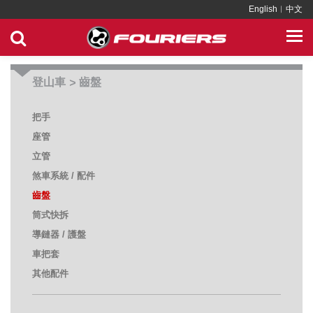
English
︱
中文
登山車
齒盤
>
把手
座管
立管
煞車系統 / 配件
齒盤
筒式快拆
導鏈器 / 護盤
車把套
其他配件